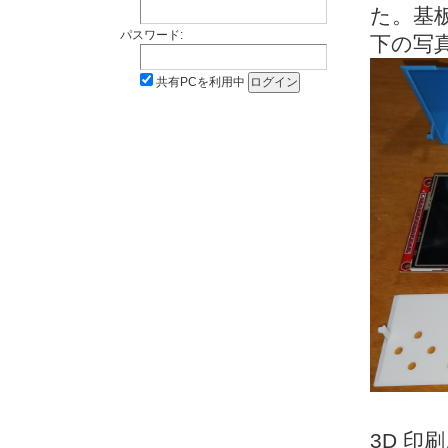
た。基板
パスワード:
下の写
共有PCを利用中
3D 印刷