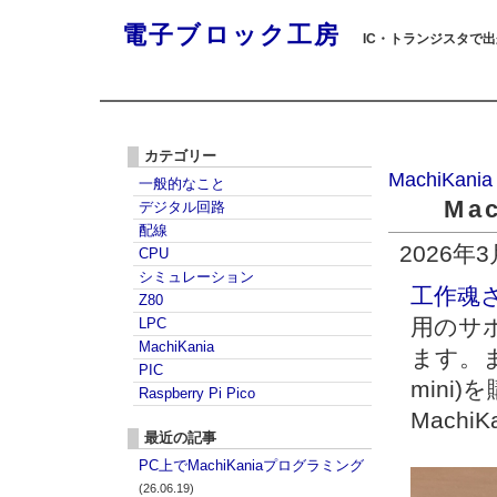
電子ブロック工房
IC・トランジスタで
カテゴリー
MachiKania
一般的なこと
Ma
デジタル回路
配線
2026年
CPU
シミュレーション
工作魂
Z80
用のサ
LPC
MachiKania
ます。また
PIC
mini
Raspberry Pi Pico
Mach
最近の記事
PC上でMachiKaniaプログラミング
(26.06.19)