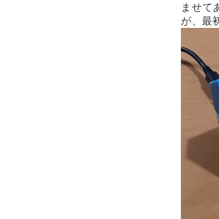
ませて
が、最