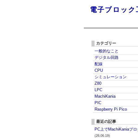
電子ブロック
カテゴリー
一般的なこと
デジタル回路
配線
CPU
シミュレーション
Z80
LPC
MachiKania
PIC
Raspberry Pi Pico
最近の記事
PC上でMachiKania
(26.06.19)