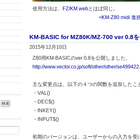
使用方法は、
FZ/KM web
とほぼ同じ。
<KM-Z80 midi 
KM-BASIC for MZ80K/MZ-700 ver 0.
2015年12月10日
Z80用KM-BASICのver 0.8を公開しました。
http://www.vector.co.jp/soft/other/other/se499422
主な変更点は、以下の４つの関数を追加したこ
・VAL()
・DEC$()
・INKEY()
・INPUT$()
初期のバージョンは、ユーザーからの入力を受