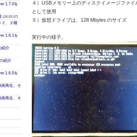
４）USBメモリー上のディスクイメージファイ
ver 1.7.0を
として使用
成
(26.03.07)
５）仮想ドライブは、128 Mbytes のサイズ
パッド、２種
ver 1.6.1を
実行中の様子。
aの紹介
iaの紹介
ver 1.6.0を
PUで動画再生、そ
PUで動画再生、そ