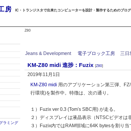
工房
IC・トランジスタで出来たコンピューターを設計・製作するためのブログ
Z80
Jeans & Development
電子ブロック工房
三日
KM-Z80 midi 進捗：Fuzix
[
Z80
]
2019年11月1日
KM-Z80 midi
用のアプリケーション第三弾、FZ/KM mi
行環境)を製作中。特徴は、次の通り。
１）Fuzix ver 0.3 (Tom's SBC用) が走る。
２）ディスプレイは液晶表示（NTSCビデオは
プログラミング
３）Fuzix内ではRAM領域に64K bytesを割り当