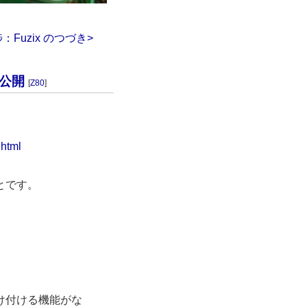
進捗：Fuzix のつづき>
8を公開
[
Z80
]
.html
とです。
け付ける機能がな