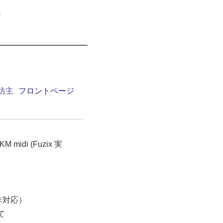
坊主
フロントページ
di (Fuzix 実
非対応）
て