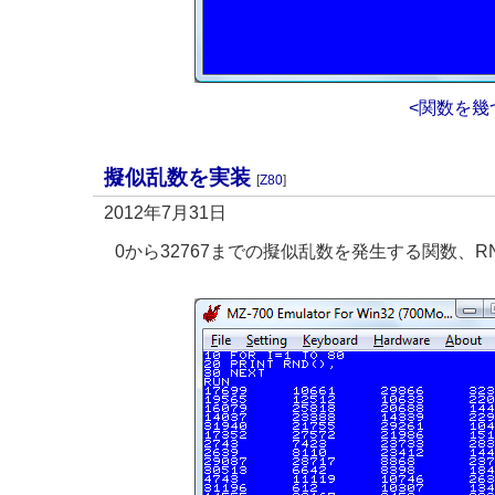
<関数を幾
擬似乱数を実装
[
Z80
]
2012年7月31日
0から32767までの擬似乱数を発生する関数、R