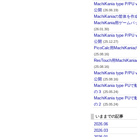
MachiKania type P/PU 
公開
(26.06.19)
MachiKaniaの筐体を作
MachiKania用ゲーム
(26.01.30)
MachiKania type P/PU 
公開
(25.12.27)
PicoCalc用MachiKani
(25.08.16)
ResTouch用MachiKan
(25.08.16)
MachiKania type P/PU 
公開
(25.08.16)
MachiKania type 
の３
(25.05.24)
MachiKania type 
の２
(25.05.24)
いままでの記事
2026.06
2026.03
2026.01