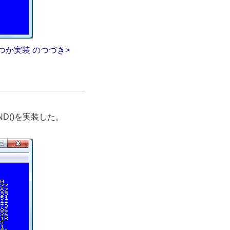
つか実装 のつづき>
ND()を実装した。