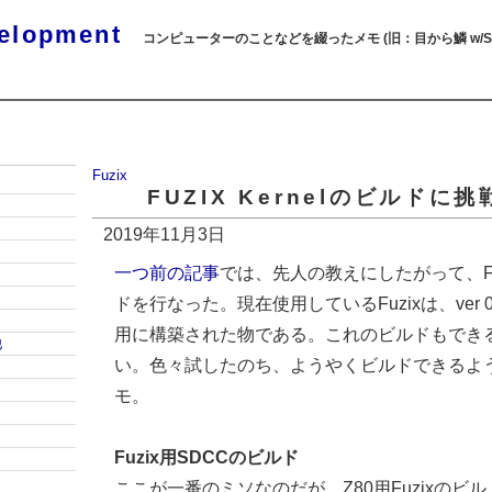
elopment
コンピューターのことなどを綴ったメモ (旧：目から鱗 w/SQL
Fuzix
FUZIX Kernelのビルドに挑
2019年11月3日
一つ前の記事
では、先人の教えにしたがって、Fuzix
ドを行なった。現在使用しているFuzixは、ver 0.3
用に構築された物である。これのビルドもでき
他
い。色々試したのち、ようやくビルドできるよ
モ。
Fuzix用SDCCのビルド
ここが一番のミソなのだが、Z80用Fuzixのビル