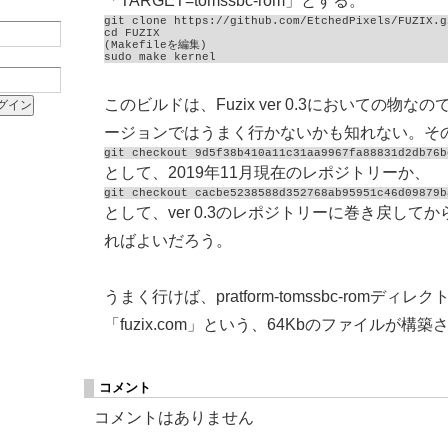
「TARGET=tomssbc-rom」とする。
git clone https://github.com/EtchedPixels/FUZIX.gi
cd FUZIX

(Makefileを編集)

sudo make kernel
このビルドは、Fuzix ver 0.3においての物
ージョンではうまく行かないかも知れない。そ
git checkout 9d5f38b410a11c31aa9967fa88831d2db76b
として、2019年11月現在のレポジトリーか、
git checkout cacbe5238588d352768ab95951c46d09879b
として、ver 0.3のレポジトリーに巻き戻してから、m
ればよいだろう。
うまく行けば、pratform-tomssbc-romディレ
「fuzix.com」という、64Kbのファイルが構築
コメント
コメントはありません