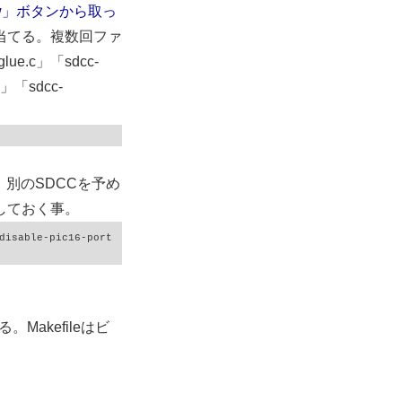
aw」ボタンから取っ
当てる。複数回ファ
ue.c」「sdcc-
.c」「sdcc-
別のSDCCを予め
しておく事。
disable-pic16-port

。Makefileはビ