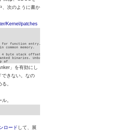
中、次のように書か
ter/Kernel/patches
p af
anker」を有効にし
ビルドできない。なの
める。
ール。
ウンロード
して、展