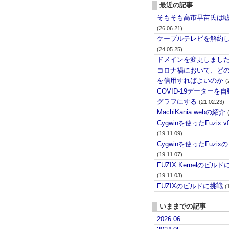
最近の記事
そもそも高市早苗氏は
(26.06.21)
ケーブルテレビを解約
(24.05.25)
ドメインを変更しまし
コロナ禍において、ど
を信用すればよいのか
(
COVID-19データーを
グラフにする
(21.02.23)
MachiKania webの紹介
Cygwinを使ったFuzix 
(19.11.09)
Cygwinを使ったFuzix
(19.11.07)
FUZIX Kernelのビル
(19.11.03)
FUZIXのビルドに挑戦
(
いままでの記事
2026.06