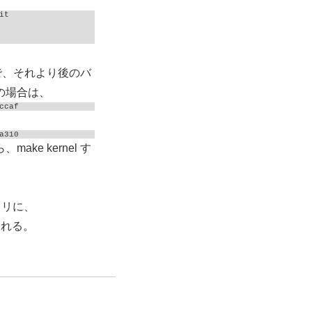
t

なので、それより後のバ
の場合は、
ccaf
a310
ake kernel す
クトリに、
される。