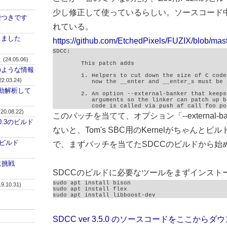
少し修正して使っているらしい。ソースコード
嘘つきです
れている。
しました
https://github.com/EtchedPixels/FUZIX/blob/mas
SDCC:

た
(24.05.06)
	This patch adds 

のような情報
	1. Helpers to cut down the size of C code for function entry. Right

22.03.24)
	   now the __enter and __enter_s must be in common memory.

自動解析して
	2. An option --external-banker that keeps 4 byte stack offsets for

	   arguments so the linker can patch up banked binaries. Unbanked

	   code is called via push af call foo po
(20.08.22)
このパッチを当てて、オプション「--external-b
v0.3のビルド
ないと、Tom's SBC用のKernelがちゃんと
のビルド
で、まずパッチを当てたSDCCのビルドから始
ドに挑戦
SDCCのビルドに必要なツールをまずインスト
sudo apt install bison

19.10.31)
sudo apt install flex

sudo apt install libboost-dev
SDCC ver 3.5.0 のソースコードをここからダ