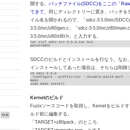
開する。
パッチファイル(SDCC)をここの「R
てきて
、同じディレクトリーに置き、パッチを
イル名を聞かれるので、「sdcc-3.5.0/src/SDCCgl
3.5.0/src/z80/gen.c」「sdcc-3.5.0/src/z80/main
3.5.0/src/z80/z80.h」と入力する。
tar xjvf sdcc-src-3.5.0.tar.bz2

patch<SDCC
SDCCのビルドとインストールを行なう。なお、
インストールしてあった場合は、そちらは削除
cd sdcc-3.5.0

./configure --prefix=/usr --disable-pic14-port --
make

sudo make install
Kernelのビルド
Fuzixソースコードを取得し、Kernelをビルドする
ルド前に編集する。
「TARGET=z80pack」のところ、