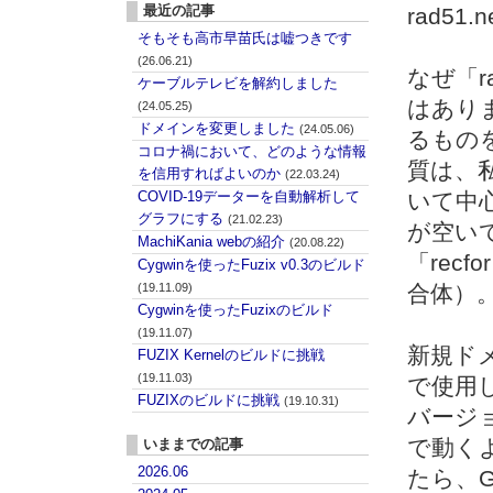
最近の記事
rad5
そもそも高市早苗氏は嘘つきです
(26.06.21)
なぜ「r
ケーブルテレビを解約しました
はあり
(24.05.25)
ドメインを変更しました
(24.05.06)
るものを
コロナ禍において、どのような情報
質は、
を信用すればよいのか
(22.03.24)
COVID-19データーを自動解析して
いて中
グラフにする
(21.02.23)
が空い
MachiKania webの紹介
(20.08.22)
「rec
Cygwinを使ったFuzix v0.3のビルド
(19.11.09)
合体）
Cygwinを使ったFuzixのビルド
(19.11.07)
新規ドメ
FUZIX Kernelのビルドに挑戦
(19.11.03)
で使用
FUZIXのビルドに挑戦
(19.10.31)
バージョ
で動く
いままでの記事
2026.06
たら、G