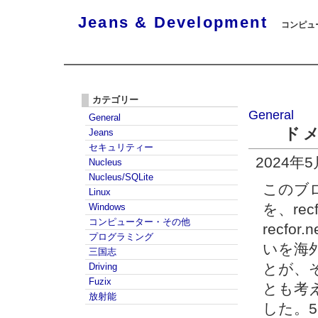
Jeans & Development
コンピュー
カテゴリー
General
General
ド
Jeans
セキュリティー
2024年
Nucleus
Nucleus/SQLite
このブロ
Linux
を、rec
Windows
コンピューター・その他
recf
プログラミング
いを海
三国志
とが、
Driving
Fuzix
とも考
放射能
した。5