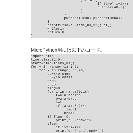
			} else {

				if (i>9) i=i+7;

				putchar(48+i);

			}

		}

		putchar(0x0d);putchar(0x0a);

	}

	printf("%d\n",time_us_32()-ct);

	while(1);

	return 0;

}
MicroPython用には以下のコード。
import time

time.sleep(1.0)

start=time.ticks_us()

for y in range(-13,14):

    for x in range(-39,40):

        ca=x*0.0458

        cb=y*0.08333

        a=ca

        b=cb

        flag=0

        for i in range(0,16):

            t=a*a-b*b+ca

            b=2*a*b+cb

            a=t

            if (a*a+b*b)>4:

                flag=1

                break

        if flag==0:

            print(" ",end="")

        else:

            if i>9:i=i+7

            print(chr(48+i),end="")
