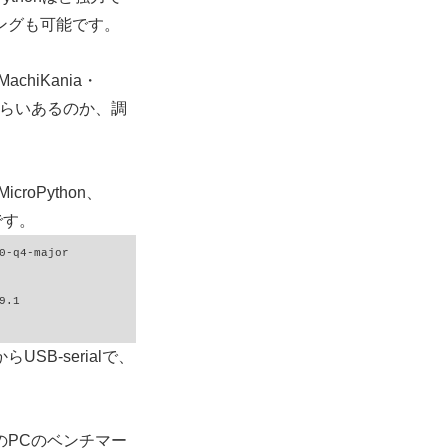
ングも可能です。
chiKania・
れぐらいあるのか、調
roPython、
です。
からUSB-serialで、
のPCのベンチマー