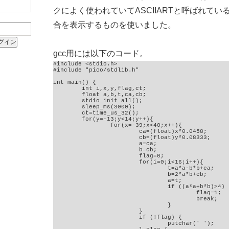
クによく使われていてASCIIARTと呼ばれて
合を表示するものを使いました。
gcc用には以下のコード。
#include <stdio.h>

#include "pico/stdlib.h"

int main() {

	int i,x,y,flag,ct;

	float a,b,t,ca,cb;

	stdio_init_all();

	sleep_ms(3000);

	ct=time_us_32();

	for(y=-13;y<14;y++){

		for(x=-39;x<40;x++){

			ca=(float)x*0.0458;

			cb=(float)y*0.08333;

			a=ca;

			b=cb;

			flag=0;

			for(i=0;i<16;i++){

				t=a*a-b*b+ca;

				b=2*a*b+cb;

				a=t;

				if ((a*a+b*b)>4) {

					flag=1;

					break;

				}

			}

			if (!flag) {

				putchar(' ');
