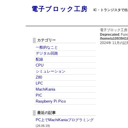
電子ブロック工房
IC・トランジスタで
電子ブロック工房
Deprecated
: Func
/home/u109394186
カテゴリー
2024年 11月の記
一般的なこと
デジタル回路
配線
CPU
シミュレーション
Z80
LPC
MachiKania
PIC
Raspberry Pi Pico
最近の記事
PC上でMachiKaniaプログラミング
(26.06.19)