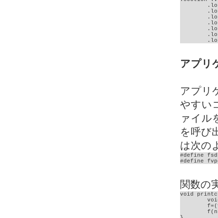
	.long drawcount

	.long TVRAM

	.long init_composite

	.long clearscreen

	.long setcursor

	.long printchar

	.l
アプリ
アプリ
やすい
ァイル
を呼び
は次の
#define fsd
#define fvp
関数の
void printc
	void (*f)(unsigned char n);

	f=(void (*)(unsigned char n))fvpointer[5];

	f(n);

}