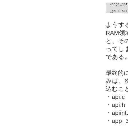
  kseg1_dat
  _gp = ALI
ようす
RAM領
と、そ
ってし
である
最終的
みは、
込むこ
・api.c
・api.h
・apiint
・app_3