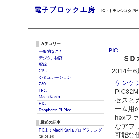
電子ブロック工房
IC・トランジスタで
カテゴリー
PIC
一般的なこと
SD
デジタル回路
配線
2014年
CPU
シミュレーション
ケンケ
Z80
PIC3
LPC
MachiKania
セスとカ
PIC
ーム用
Raspberry Pi Pico
hex
最近の記事
なアプ
PC上でMachiKaniaプログラミング
可能な
(26.06.19)