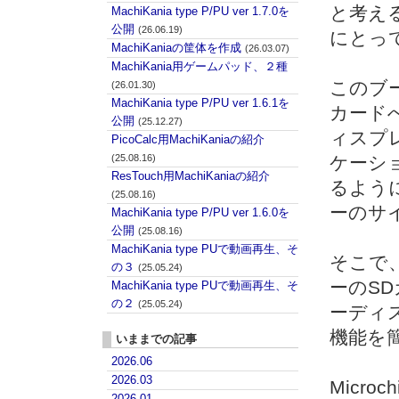
と考える
MachiKania type P/PU ver 1.7.0を
公開
(26.06.19)
にとっ
MachiKaniaの筐体を作成
(26.03.07)
MachiKania用ゲームパッド、２種
このブ
(26.01.30)
MachiKania type P/PU ver 1.6.1を
カード
公開
(25.12.27)
ィスプ
PicoCalc用MachiKaniaの紹介
(25.08.16)
ケーシ
ResTouch用MachiKaniaの紹介
るよう
(25.08.16)
ーのサ
MachiKania type P/PU ver 1.6.0を
公開
(25.08.16)
MachiKania type PUで動画再生、そ
そこで
の３
(25.05.24)
ーのS
MachiKania type PUで動画再生、そ
の２
(25.05.24)
ーディ
機能を
いままでの記事
2026.06
2026.03
Micr
2026.01