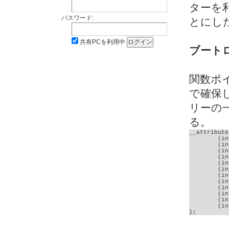
ターを
パスワード:
とにし
共有PCを利用中
ブート
関数ポ
で確保
リーの
る。
__attribute
	(int)setcursorcolor,

	(int)printstr,

	(int)setcursor,

	(int)clearscreen,

	(int)init_composite,

	(int)FindNext,

	(int)FindFirst,

	(int)FSfclose,

	(int)FSfread,

	(int)FSfopen,

	(int)FSInit,

	(int)MDD_MediaDetect

};