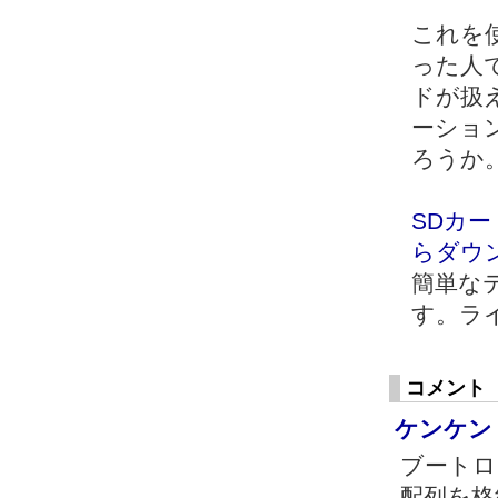
これを
った人
ドが扱
ーショ
ろうか
SDカー
らダウ
簡単な
す。ラ
コメント
ケンケン
ブートロ
配列を格