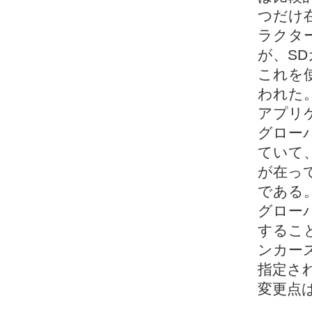
つだけ
ラクタ
が、S
これを
われた
アプリ
グロー
ていて
が在っ
である
グロー
するこ
ンカー
指定さ
変更点