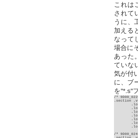
これは
されて
うに、
加える
なって
場合に
あった
ていな
気が付
に、ブ
を"*.
/* 9D00_022
.section .v
	.long MDD_SDSPI_MediaDetect

	.long FSInit

	.long FSfopen

	.long FSfread

	.long FSfclose

	.long FindFirst

	.long FindNext

/* 9D00_024
.section .v