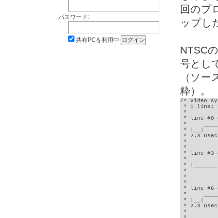
回のプ
パスワード:
ップし
共有PCを利用中
NTS
号とし
（ソース
粋）。
/* Video sy
 * 1 line: 
 *

 * line #0-#
 *     ____
 * |__|    
 * 2.3 usec
 *

 *

 * line #3-#
 *         
 * |_______
 *         
 *

 *

 * line #6-#
 *     ____
 * |__|    
 * 2.3 usec
 *

 *
