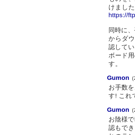
けました
https://f
同時に、手
からダウ
認していま
ボード用
す。
Gumon
(
お手数を
す! こ
Gumon
(
お陰様で
認もでき