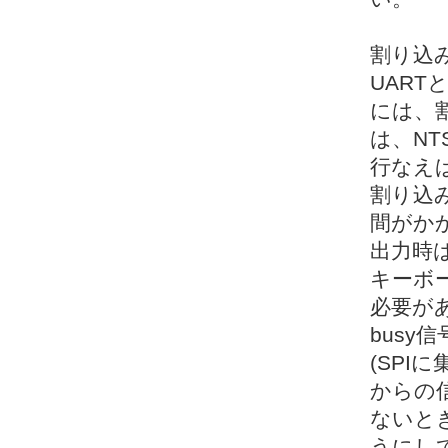
割り込み
UART
には、
は、NT
行なえ
割り込
間がか
出力時は
キーボ
必要が
bus
(SPI
からの
ないと
うにし