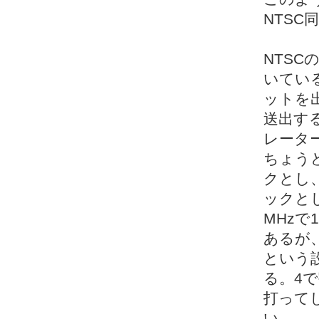
NTS
NTSC
いている
ットを
送出する
レーター
ちょうど
クとし、
ックと
MHzで1
あるが
という
る。4
打って
い。