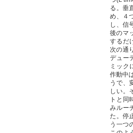
る。垂直
め、４つ
し、信
後のマッ
するだ
次の通
デューテ
ミック
作動中
うで、
しい。
トと同
みルー
た。停
う一つの
このよ