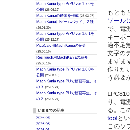
MachiKania type P/PU ver 1.7.0を
公開
(26.06.19)
もとも
MachiKaniaの筐体を作成
(26.03.07)
ソール
MachiKania用ゲームパッド、２種
で、電源
(26.01.30)
MachiKania type P/PU ver 1.6.1を
キーボ
公開
(25.12.27)
過不足無
PicoCalc用MachiKaniaの紹介
(25.08.16)
文字の
ResTouch用MachiKaniaの紹介
まずまず
(25.08.16)
作りたい
MachiKania type P/PU ver 1.6.0を
公開
(25.08.16)
う必要
MachiKania type PUで動画再生、そ
の３
(25.05.24)
LPC81
MachiKania type PUで動画再生、そ
の２
(25.05.24)
り、電
る。こ
いままでの記事
tool
と
2026.06
2026.03
このソ
2026.01