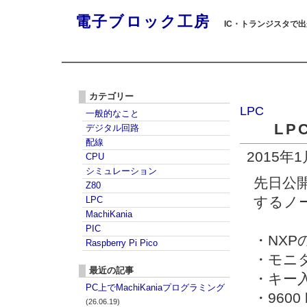
電子ブロック工房
IC・トランジスタで
カテゴリー
LPC
一般的なこと
LP
デジタル回路
配線
2015年
CPU
シミュレーション
先日公
Z80
するノ
LPC
MachiKania
PIC
・NXP
Raspberry Pi Pico
・モニ
最近の記事
・キー入
PC上でMachiKaniaプログラミング
・960
(26.06.19)