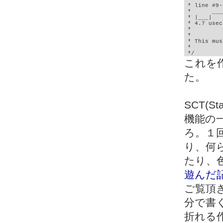
 * line #9-
 *      ___
 * |___|

 * 4.7 usec

 *

 *

 * This mus
 *

 */
これを
た。
SCT(St
機能の
ろ。１
り、何
たり、
遊んだ
ご覧頂
分で書
折れる