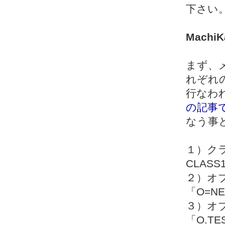
下さい
Mach
まず、
れぞれ
行なわ
の記事
なう事
１）クラ
CLASS
２）オ
「O=NE
３）オ
「O.TE