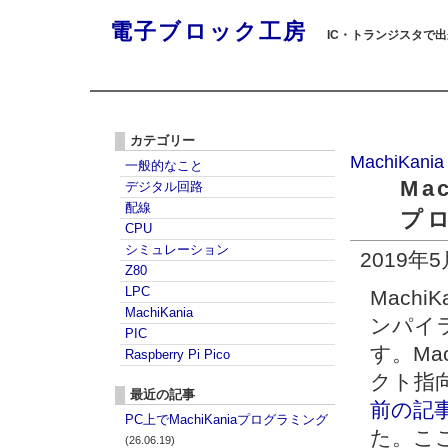
電子ブロック工房
IC・トランジスタで
カテゴリー
MachiKania
一般的なこと
Ma
デジタル回路
配線
プ
CPU
シミュレーション
2019年
Z80
LPC
Machi
MachiKania
ンパイ
PIC
す。Ma
Raspberry Pi Pico
クト指
最近の記事
前の記
PC上でMachiKaniaプログラミング
た。こ
(26.06.19)