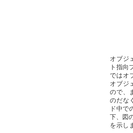
オブジ
ト指向
ではオ
オブジ
ので、
のだな
ド中で
下、図
を示し