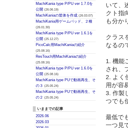
MachiKania type P/PU ver 1.7.0を
いて、
公開
(26.06.19)
クト指
MachiKaniaの筐体を作成
(26.03.07)
も分か
MachiKania用ゲームパッド、２種
(26.01.30)
MachiKania type P/PU ver 1.6.1を
クラス
公開
(25.12.27)
なるの
PicoCalc用MachiKaniaの紹介
(25.08.16)
ResTouch用MachiKaniaの紹介
1. 
(25.08.16)
され、
MachiKania type P/PU ver 1.6.0を
公開
(25.08.16)
2. 
MachiKania type PUで動画再生、そ
用が容
の３
(25.05.24)
MachiKania type PUで動画再生、そ
3. 
の２
(25.05.24)
つでも
いままでの記事
2026.06
最低で
2026.03
一つ見
2026.01