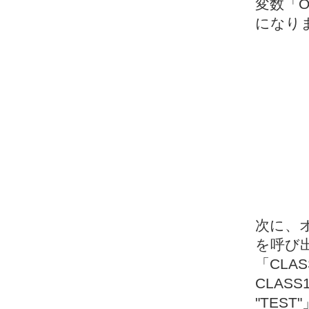
変数「
になり
次に、
を呼び
「CLA
CLAS
"TES