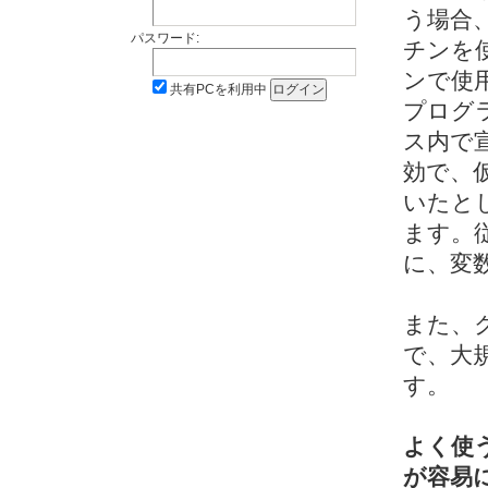
う場合
パスワード:
チンを
ンで使
共有PCを利用中
プログ
ス内で
効で、
いたと
ます。
に、変
また、
で、大
す。
よく使
が容易