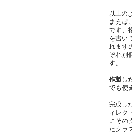
以上の
まえば
です。
を書い
れます
ぞれ別
す。
作製し
でも使
完成した
ィレク
にその
たクラ